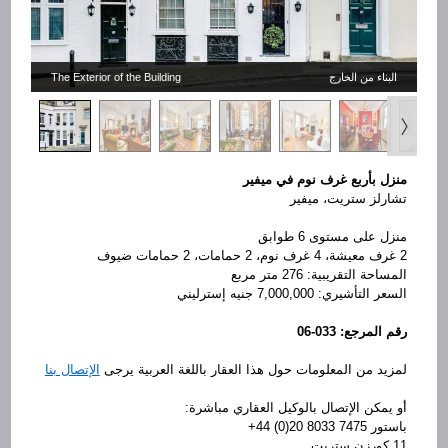
The Exterior of the Building
البناء من الخارج
منزل بأربع غرف نوم في ميفير
تشارلز ستريت، ميفير
منزل على مستوى 6 طوابق
2 غرف معيشة، 4 غرف نوم، 2 حمامات، 2 حمامات ضيوف
المساحة التقريبية: 276 متر مربع
السعر التأشيري: 7,000,000 جنيه إسترليني
06-033
رقم المرجع:
لمزيد من المعلومات حول هذا العقار باللغة العربية يرجى
الإتصال بنا
أو يمكن الإتصال بالوكيل العقاري مباشرة:
+44 (0)20 8033 7475
باستور
11 كورزن ستريت