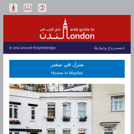
نايتسبريدج وجوارها
In and around Knightsbridge
منزل في ميفير
House in Mayfair