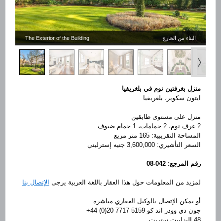
The Exterior of the Building
البناء من الخارج
منزل بغرفتين نوم في بلغريفيا
ايتون سكوير، بلغريفيا
منزل على مستوى طابقين
2 غرف نوم، 2 حمامات، 1 حمام ضيوف
المساحة التقريبية: 165 متر مربع
السعر التأشيري: 3,600,000 جنيه إسترليني
08-042
رقم المرجع:
لمزيد من المعلومات حول هذا العقار باللغة العربية يرجى
الإتصال بنا
أو يمكن الإتصال بالوكيل العقاري مباشرة:
+44 (0)20 7717 5159
جون دي وودز اند كو
48 اليزابيت ستريت