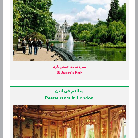
St James's
سانت جيمس
منزل بأربع غرف نوم
4 Bedrooms House
Mayfair
ميفير
منزل بثلاث غرف نوم
3 Bedrooms House
South Kensington
ساوث كنسينغتون
شقة بغرفتين نوم
2 Bedrooms Flat
Kensington
كنسينغتون