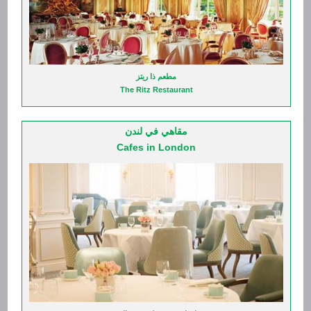
منزل بخمس غرف نوم
5 Bedrooms House
Kensington
كنسينغتون