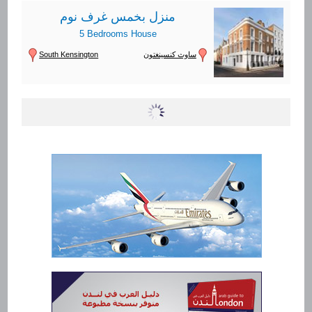
منزل بخمس غرف نوم
5 Bedrooms House
South Kensington
ساوث كنسينغتون
شقة بثلاث غرف نوم
3 Bedrooms Flat
Belgravia
بلغريفيا
شقة بأربع غرف نوم
4 Bedrooms Flat
Kensington
كنسينغتون
شقة بثلاث غرف نوم